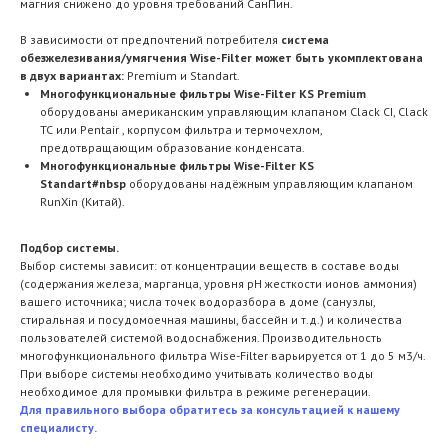
магния снижено до уровня требований СанПин.
В зависимости от предпочтений потребителя
система
обезжелезивания/умягчения Wise-Filter может быть укомплектована
в двух вариантах:
Premium и Standart.
Многофункциональные фильтры Wise-Filter KS Premium
оборудованы американским управляющим клапаном Clack CI, Clack
TC или Pentair , корпусом фильтра и термочехлом,
предотвращающим образование конденсата.
Многофункциональные фильтры Wise-Filter KS
Standart#nbsp
оборудованы надёжным управляющим клапаном
RunXin (Китай).
Подбор системы.
Выбор системы зависит: от концентрации веществ в составе воды
(содержания железа, марганца, уровня рН жесткости ионов аммония)
вашего источника; числа точек водоразбора в доме (санузлы,
стиральная и посудомоечная машины, бассейн и т.д.) и количества
пользователей системой водоснабжения. Производительность
многофункционального фильтра Wise-Filter варьируется от 1 до 5 м3/ч.
При выборе системы необходимо учитывать количество воды
необходимое для промывки фильтра в режиме регенерации.
Для правильного выбора обратитесь за консультацией к нашему
специалисту.