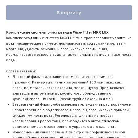
В корзину
Комплексные системы очистки воды Wise-Filter MKX LUX
Комплекс входящих в систему MKX LUX фильтров
позволяет удалить из
воды механические примеси, нормализовать содержание железа и
марганца, удалить аммоний и органические соединения,
нормализовать жесткость воды, а также понизить мутность и цветность
воды.
Состав системы:
Дисковый фильтр для защиты от механических примесей
(грязевик). Размер удаляемых загрязнений 130 мкм таких как:
песок, ил, металлическая окалина, мелкий мусор. Предназначен
для защиты автоматики водоочистного оборудования от
крупнодисперсных частиц (песок, трубная окалина и т.п.).
Безреагентный фильтр-обезжелезиватель удаляет растворённое и
нерастворённое в воде железо, марганец, органические примеси,
снижает мутность воды. Регенерация фильтра не требует
использования реагентов и производится в автоматическом
режиме с помощью электронного управляющего клапана .
Ионообменный универсальный фильтр с многофункциональной
загрузкой предназначенный для снижения концентрации солей