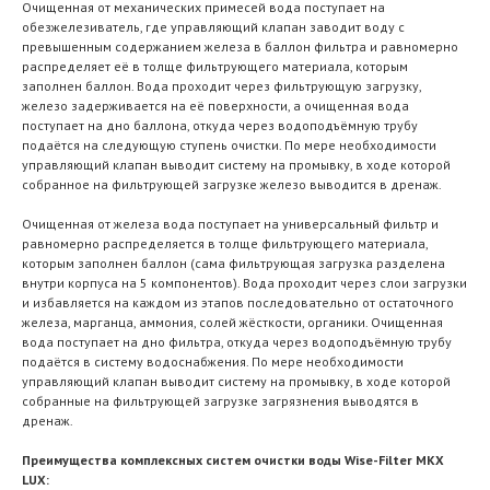
Очищенная от механических примесей вода поступает на
обезжелезиватель, где управляющий клапан заводит воду с
превышенным содержанием железа в баллон фильтра и равномерно
распределяет её в толще фильтрующего материала, которым
заполнен баллон. Вода проходит через фильтрующую загрузку,
железо задерживается на её поверхности, а очищенная вода
поступает на дно баллона, откуда через водоподъёмную трубу
подаётся на следующую ступень очистки. По мере необходимости
управляющий клапан выводит систему на промывку, в ходе которой
собранное на фильтрующей загрузке железо выводится в дренаж.
Очищенная от железа вода поступает на универсальный фильтр и
равномерно распределяется в толще фильтрующего материала,
которым заполнен баллон (сама фильтрующая загрузка разделена
внутри корпуса на 5 компонентов). Вода проходит через слои загрузки
и избавляется на каждом из этапов последовательно от остаточного
железа, марганца, аммония, солей жёсткости, органики. Очищенная
вода поступает на дно фильтра, откуда через водоподъёмную трубу
подаётся в систему водоснабжения. По мере необходимости
управляющий клапан выводит систему на промывку, в ходе которой
собранные на фильтрующей загрузке загрязнения выводятся в
дренаж.
Преимущества комплексных систем очистки воды Wise-Filter MKX
LUX: