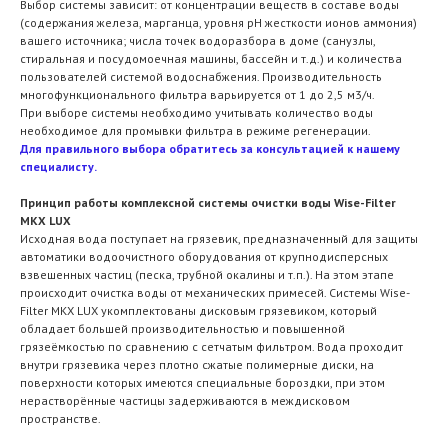
Выбор системы зависит: от концентрации веществ в составе воды
(содержания железа, марганца, уровня рН жесткости ионов аммония)
вашего источника; числа точек водоразбора в доме (санузлы,
стиральная и посудомоечная машины, бассейн и т.д.) и количества
пользователей системой водоснабжения. Производительность
многофункционального фильтра варьируется от 1 до 2,5 м3/ч.
При выборе системы необходимо учитывать количество воды
необходимое для промывки фильтра в режиме регенерации.
Для правильного выбора обратитесь за консультацией к нашему
специалисту.
Принцип работы комплексной системы очистки воды Wise-Filter
MKX LUX
Исходная вода поступает на грязевик, предназначенный для защиты
автоматики водоочистного оборудования от крупнодисперсных
взвешенных частиц (песка, трубной окалины и т.п.). На этом этапе
происходит очистка воды от механических примесей. Системы Wise-
Filter MKX LUX укомплектованы дисковым грязевиком, который
обладает большей производительностью и повышенной
грязеёмкостью по сравнению с сетчатым фильтром. Вода проходит
внутри грязевика через плотно сжатые полимерные диски, на
поверхности которых имеются специальные бороздки, при этом
нерастворённые частицы задерживаются в междисковом
пространстве.