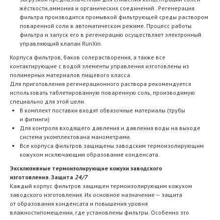
жёсткости,аммония и органических соединений . Регенерация
фильтра производится промывкой фильтрующей среды раствором
поваренной соли в автоматическом режиме. Процесс работы
фильтра и запуск его в регенерацию осуществляет электронный
управляющий клапан RunXin.
Корпуса фильтров, баков солерастворения, а также все
контактирующие с водой элементы управления изготовлены из
полимерных материалов пищевого класса.
Для приготовления регенерационного раствора рекомендуется
использовать таблетированную поваренную соль, производимую
специально для этой цели.
В комплект поставки входят обвязочные материалы (трубы
и фитинги)
Для контроля входящего давления и давления воды на выходе
система укомплектована манометрами.
Все корпуса фильтров защищены заводским термоизолирующим
кожухом исключающим образование конденсата.
Эксклюзивные термоизолирующие кожухи заводского
изготовления. Защита
24/7
Каждый корпус фильтров защищен термоизолирующим кожухом
заводского изготовления. Их основное назначение — защита
от образования конденсата и повышения уровня
влажностипомещении, где установлены фильтры. Особенно это