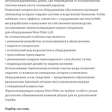
актуальнодеревянных домах, где повреждение от возникновения
плесени может нести тотальный характер.
Появление конденсата на оборудовании обусловлено разницей
температур воздуха снаружи системы и воды внутри баллонов. Чтобы
избежать этого эффекта, совместно с сотрудниками института МАИ,
мы разработали и выпускаем на собственном производстве
эксклюзивные термоизолирующие кожухи специально
для оборудования Wise-Filter LUX.
Их отличительной особенностью является:
• уникальная разработка, использующаяся в авиастроении
• защита от конденсата
• эстетический вид водоочистного оборудования
• трёхслойная термозащита
• увеличенная толщина термозащитного слоя (более 10 мм)
• индивидуальный дизайн по вашему желанию
Использование термочехловсистемах очистки воды позволяет
защитить от влажности помещение, котором установлено
оборудование, а как следствие — предотвратить образование
вредоносных бактерий, которые могут размножатьсясреде
с повышенной влажностью.
Термоизолирующие кожухи Wise-Filter не требует особого ухода,
достаточно обыкновенной влажной уборки для их долговечной
службы.
Подбор системы.