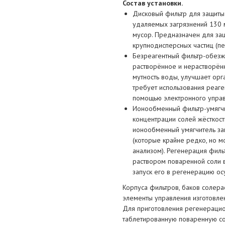
Состав установки.
Дисковый фильтр для защиты 
удаляемых загрязнений 130 мк
мусор. Предназначен для за
крупнодисперсных частиц (песо
Безреагентный фильтр-обезж
растворённое и нерастворён
мутность воды, улучшает орг
требует использования реаге
помощью электронного управ
Ионообменный фильтр-умягч
концентрации солей жёсткост
ионообменный умягчитель за
(которые крайне редко, но м
анализом). Регенерация фил
раствором поваренной соли 
запуск его в регенерацию ос
Корпуса фильтров, баков солера
элементы управления изготовле
Для приготовления регенерацио
таблетированную поваренную со