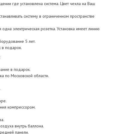
щении где установлена система. Цвет чехла на Ваш
станавливать систему в ограниченном пространстве
 одна электрическая розетка. Установка имеет линию
борудование 5 лет.
 в подарок.
:
ание в подарок.
ка по Московской области.
.
оре.
ения компрессором.
ва.
оздуха внутрь баллона.
ередней панели.