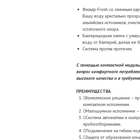
Фильтр-Fresh
со сменным кар
Вашу воду кристально прозр
альпийских источников, очис
остаточного хлора.
Бактерицидная лампа с ультр
воду от бактерий, делая ее б
Система против протечек.
С помощью компактной модульно
вопрос комфортного потреблен
высокого качества и в требуемо
ПРЕИМУЩЕСТВА
Комплексное решение – пр
компактном исполнении.
Малошумное исполнение – с
Система автоматики и контр
пробоотборниками.
Подключение на гибких под
Защита от образования ко