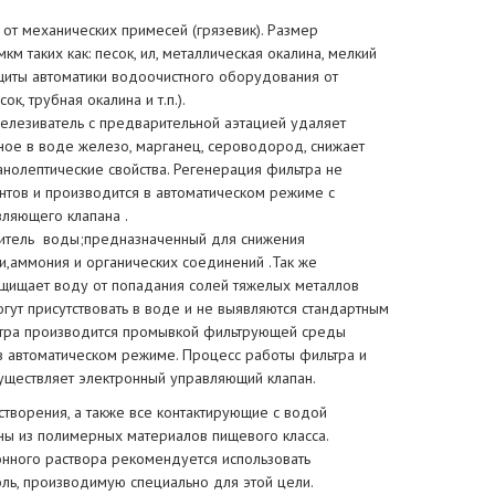
от механических примесей (грязевик). Размер
м таких как: песок, ил, металлическая окалина, мелкий
щиты автоматики водоочистного оборудования от
к, трубная окалина и т.п.).
елезиватель с предварительной аэтацией удаляет
ное в воде железо, марганец, сероводород, снижает
анолептические свойства. Регенерация фильтра не
нтов и производится в автоматическом режиме с
ляющего клапана .
итель воды;предназначенный для снижения
и,аммония и органических соединений .Так же
щищает воду от попадания солей тяжелых металлов
огут присутствовать в воде и не выявляются стандартным
ьтра производится промывкой фильтрующей среды
в автоматическом режиме. Процесс работы фильтра и
уществляет электронный управляющий клапан.
створения, а также все контактирующие с водой
ны из полимерных материалов пищевого класса.
нного раствора рекомендуется использовать
ль, производимую специально для этой цели.