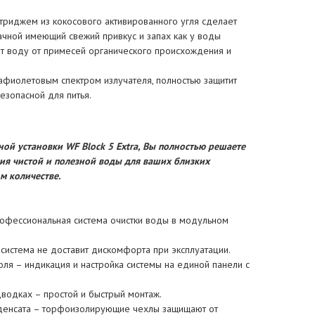
триджем из кокосового активированного угля сделает
ачной имеющий свежий привкус и запах как у воды
тит воду от примесей органического происхождения и
афиолетовым спектром излучателя, полностью защитит
езопасной для питья.
й установки WF Block 5 Extra, Вы полностью решаете
ия чистой и полезной воды для ваших близких
м количестве.
офессиональная система очистки воды в модульном
истема не доставит дискомфорта при эксплуатации.
оля – индикация и настройка системы на единой панели с
водках – простой и быстрый монтаж.
нденсата – торфоизолирующие чехлы защищают от