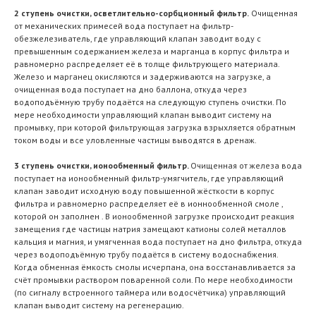
2 ступень очистки, осветлительно-сорбционный фильтр.
Очищенная
от механических примесей вода поступает на фильтр-
обезжелезиватель, где управляющий клапан заводит воду с
превышенным содержанием железа и марганца в корпус фильтра и
равномерно распределяет её в толще фильтрующего материала.
Железо и марганец окисляются и задерживаются на загрузке, а
очищенная вода поступает на дно баллона, откуда через
водоподъёмную трубу подаётся на следующую ступень очистки. По
мере необходимости управляющий клапан выводит систему на
промывку, при которой фильтрующая загрузка взрыхляется обратным
током воды и все уловленные частицы выводятся в дренаж.
3 ступень очистки, ионообменный фильтр.
Очищенная от железа вода
поступает на ионообменный фильтр-умягчитель, где управляющий
клапан заводит исходную воду повышенной жёсткости в корпус
фильтра и равномерно распределяет её в ионнообменной смоле ,
которой он заполнен . В ионообменной загрузке происходит реакция
замещения где частицы натрия замещают катионы солей металлов
кальция и магния, и умягченная вода поступает на дно фильтра, откуда
через водоподъёмную трубу подаётся в систему водоснабжения.
Когда обменная ёмкость смолы исчерпана, она восстанавливается за
счёт промывки раствором поваренной соли. По мере необходимости
(по сигналу встроенного таймера или водосчётчика) управляющий
клапан выводит систему на регенерацию.