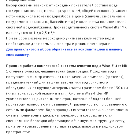
Выбор системы зависит: от исходных показателей состава воды
(содержания железа, марганца, уровня рН, общей жесткости ) вашего
источника; числа точек водоразбора в доме (санузлы, стиральная и
посудомоечная машины, бассейн и т.д.) и количества пользователей
системой водоснабжения. Производительность систем Wise-Filter MK
варьируется от 1 до 2,5 м3/ч.
При выборе системы необходимо учитывать количество воды
необходимое для промывки фильтра в режиме регенерации.
Для правильного выбора обратитесь за консультацией к нашему
специалисту.
Принцип работы комплексной системы очистки воды Wise-Filter MK
1 ступень очистки, механическая фильтрация
. Исходная вода
поступает на фильтр очистки от механических примесей (грязевик),
предназначенный для защиты автоматики водоочистного
оборудования от крупнодисперсных частиц размером более 130 мкм
(ила, песка, трубной окалины и т.п.). Системы Wise-Filter MK
укомплектованы дисковым фильтром, который обладает большей
производительностью и повышенной грязеёмкостью по сравнению с
сетчатыми фильтрами. Вода проходит внутри грязевика через плотно
сжатые полимерные диски, на поверхности которых имеются
специальные бороздки образующие объемную фильтрующую сетку,
при этом нерастворённые частицы задерживаются в междисковом
пространстве.