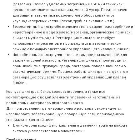
(грязевик). Размер удаляемых загрязнений 130 мкм таких как:
песок, ил, металлическая окалина, мелкий мусор. Предназначен
для защиты автоматики водоочистного оборудования от
крупнодисперсных частиц (песок, трубная окалина и т.п.).
Безреагентный фильтр-обезжелезиватель удаляет растворённое и
нерастворённое в воде железо, марганец, органические примеси,
снижает мутность воды. Регенерация фильтра не требует
использования реагентов и производится в автоматическом
режиме с помощью электронного управляющего клапана RunXin.
Ионообменный фильтр-умягчитель воды;предназначенный для
удаления солей жёсткости. Регенерация фильтра производится
промывкой фильтрующей среды раствором поваренной соли в
автоматическом режиме. Процесс работы фильтра и запуск его в
регенерацию осуществляет электронный управляющий клапан
RunXin..
Корпуса фильтров, баков солерастворения, а также все
контактирующие с водой элементы управления изготовлены из
полимерных материалов пищевого класса.
Для приготовления регенерационного раствора рекомендуется
использовать таблетированную поваренную соль, производимую
специально для этой цели.
Для контроля входящего давления и давления воды на выходе
система укомплектована манометрами.
Подбор системы.