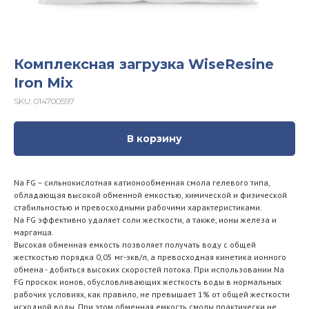
Комплексная загрузка WiseResine
Iron Mix
SKU:
014700597
В корзину
Na FG – сильнокислотная катионообменная смола гелевого типа,
обладающая высокой обменной емкостью, химической и физической
стабильностью и превосходными рабочими характеристиками.
Na FG эффективно удаляет соли жесткости, а также, ионы железа и
марганца.
Высокая обменная емкость позволяет получать воду с общей
жесткостью порядка 0,05 мг-экв/л, а превосходная кинетика ионного
обмена - добиться высоких скоростей потока. При использовании Na
FG проскок ионов, обусловливающих жесткость воды в нормальных
рабочих условиях, как правило, не превышает 1% от общей жесткости
исходной воды. При этом обменная емкость смолы практически не