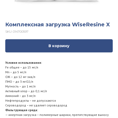
Комплексная загрузка WiseResine X
SKU:
014700597
В корзину
Условия использования:
Fe общее – до 15 мг/л
Mn – до 5 мг/л
ОЖ — до 12 мг-экв/л
ПМО – до 3 мгО2/л
Мутность – до 1 мг/л
Активный хлор – до 0,1 мг/л
Аммоний – до 3 мг/л
Нефтепродукты – не допускаются
Сероводород – не удаляет сероводород
Фильтрующая среда:
— инертная загрузка – полимерные шарики, препятствующие выносу