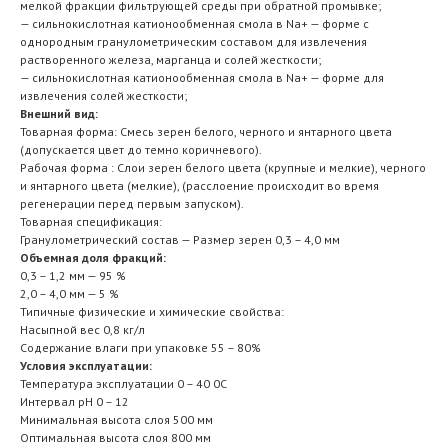
мелкой фракции фильтрующей среды при обратной промывке;
— сильнокислотная катионообменная смола в Na+ — форме с
однородным гранулометрическим составом для извлечения
растворенного железа, марганца и солей жесткости;
— сильнокислотная катионообменная смола в Na+ — форме для
извлечения солей жесткости;
Внешний вид:
Товарная форма: Смесь зерен белого, черного и янтарного цвета
(допускается цвет до темно коричневого).
Рабочая форма : Слои зерен белого цвета (крупные и мелкие), черного
и янтарного цвета (мелкие), (расслоение происходит во время
регенерации перед первым запуском).
Товарная спецификация:
Гранулометрический состав — Размер зерен 0,3 – 4,0 мм
Объемная доля фракций:
0,3 – 1,2 мм — 95 %
2,0 – 4,0 мм — 5 %
Типичные физические и химические свойства:
Насыпной вес 0,8 кг/л
Содержание влаги при упаковке 55 – 80%
Условия эксплуатации:
Температура эксплуатации 0 – 40 0С
Интервал рН 0 – 12
Минимальная высота слоя 500 мм
Оптимальная высота слоя 800 мм