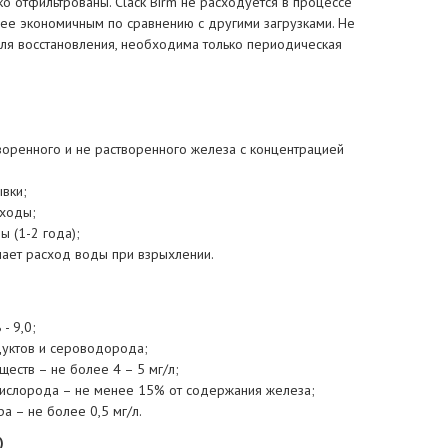
гко отфильтрованы. Clack Birm не расходуется в процессе
лее экономичным по сравнению с другими загрузками. Не
для восстановления, необходима только периодическая
оренного и не растворенного железа с концентрацией
вки;
сходы;
 (1-2 года);
шает расход воды при взрыхлении.
- 9,0;
дуктов и сероводорода;
еств – не более 4 – 5 мг/л;
ислорода – не менее 15% от содержания железа;
 – не более 0,5 мг/л.
)