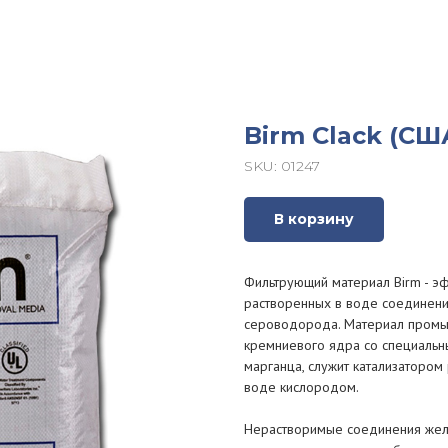
Birm Clack (СШ
SKU:
01247
В корзину
Фильтрующий материал Birm - э
растворенных в воде соединений
сероводорода. Материал промыш
кремниевого ядра со специаль
марганца, служит катализаторо
воде кислородом.
Нерастворимые соединения желе