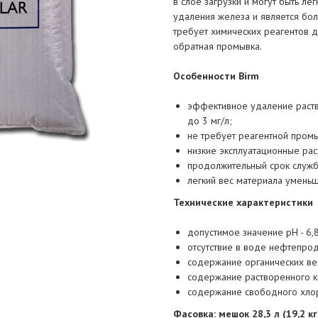
в слое загрузки и могут быть ле
удаления железа и является бо
требует химических реагентов 
обратная промывка.
Особенности Birm
эффективное удаление раств
до 3 мг/л;
не требует реагентной промы
низкие эксплуатационные ра
продолжительный срок службы
легкий вес материала умень
Технические характеристики
допустимое значение рН - 6,8 
отсутствие в воде нефтепро
содержание органических вещ
содержание растворенного к
содержание свободного хлора
Фасовка: мешок 28,3 л (19,2 кг