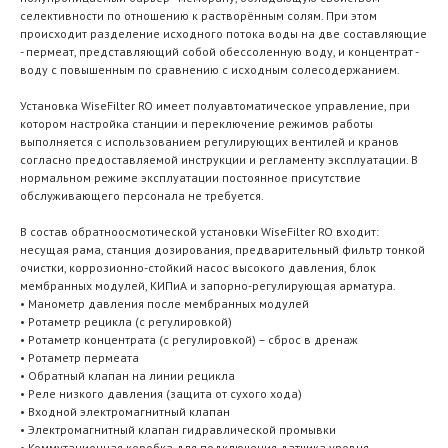
селективности по отношению к растворённым солям. При этом
происходит разделение исходного потока воды на две составляющие
- пермеат, представляющий собой обессоленную воду, и концентрат -
воду с повышенным по сравнению с исходным солесодержанием.
Установка WiseFilter RO имеет полуавтоматическое управление, при
котором настройка станции и переключение режимов работы
выполняется с использованием регулирующих вентилей и кранов
согласно предоставляемой инструкции и регламенту эксплуатации. В
нормальном режиме эксплуатации постоянное присутствие
обслуживающего персонала не требуется.
В состав обратноосмотической установки WiseFilter RO входит:
несущая рама, станция дозирования, предварительный фильтр тонкой
очистки, коррозионно-стойкий насос высокого давления, блок
мембранных модулей, КИПиА и запорно-регулирующая арматура.
• Манометр давления после мембранных модулей
• Ротаметр рецикла (с регулировкой)
• Ротаметр концентрата (с регулировкой) – сброс в дренаж
• Ротаметр пермеата
• Обратный клапан на линии рецикла
• Реле низкого давления (защита от сухого хода)
• Входной электромагнитный клапан
• Электромагнитный клапан гидравлической промывки
• Коммутационная коробка для подключения датчика уровня