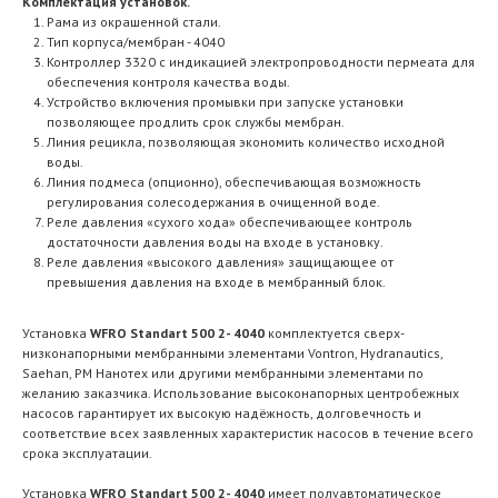
Комплектация установок.
Рама из окрашенной стали.
Тип корпуса/мембран - 4040
Контроллер 3320 c индикацией электропроводности пермеата для
обеспечения контроля качества воды.
Устройство включения промывки при запуске установки
позволяющее продлить срок службы мембран.
Линия рецикла, позволяющая экономить количество исходной
воды.
Линия подмеса (опционно), обеспечивающая возможность
регулирования солесодержания в очищенной воде.
Реле давления «сухого хода» обеспечивающее контроль
достаточности давления воды на входе в установку.
Реле давления «высокого давления» защищающее от
превышения давления на входе в мембранный блок.
Установка
WFRO Standart 500 2- 4040
комплектуется сверх-
низконапорными мембранными элементами Vontron, Hydranautics,
Saehan, РМ Нанотех или другими мембранными элементами по
желанию заказчика. Использование высоконапорных центробежных
насосов гарантирует их высокую надёжность, долговечность и
соответствие всех заявленных характеристик насосов в течение всего
срока эксплуатации.
Установка
WFRO Standart 500 2- 4040
имеет полуавтоматическое