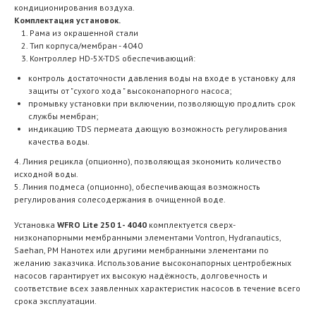
кондиционирования воздуха.
Комплектация установок.
Рама из окрашенной стали
Тип корпуса/мембран - 4040
Контроллер HD-5X-TDS обеспечивающий:
контроль достаточности давления воды на входе в установку для
защиты от "сухого хода " высоконапорного насоса;
промывку установки при включении, позволяющую продлить срок
службы мембран;
индикацию ТDS пермеата дающую возможность регулирования
качества воды.
4. Линия рецикла (опционно), позволяющая экономить количество
исходной воды.
5. Линия подмеса (опционно), обеспечивающая возможность
регулирования солесодержания в очищенной воде.
Установка
WFRO Lite 250 1- 4040
комплектуется сверх-
низконапорными мембранными элементами Vontron, Hydranautics,
Saehan, РМ Нанотех или другими мембранными элементами по
желанию заказчика. Использование высоконапорных центробежных
насосов гарантирует их высокую надёжность, долговечность и
соответствие всех заявленных характеристик насосов в течение всего
срока эксплуатации.