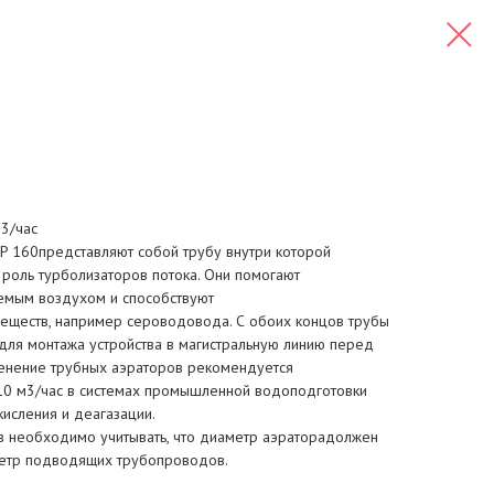
3/час
P 160представляют собой трубу внутри которой
роль турболизаторов потока. Они помогают
емым воздухом и способствуют
еществ, например сероводовода. С обоих концов трубы
ля монтажа устройства в магистральную линию перед
енение трубных аэраторов рекомендуется
10 м3/час в системах промышленной водоподготовки
исления и деагазации.
 необходимо учитывать, что диаметр аэраторадолжен
метр подводящих трубопроводов.