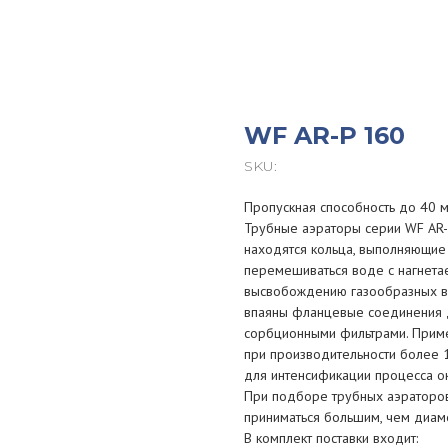
WF AR-P 160
SKU:
Пропускная способность до 40 м
Трубные аэраторы серии WF AR-
находятся кольца, выполняющие 
перемешиваться воде с нагнета
высвобождению газообразных в
впаяны фланцевые соединения д
сорбционными фильтрами. Прим
при производительности более 
для интенсификации процесса ок
При подборе трубных аэраторов
приниматься большим, чем диа
В комплект поставки входит: