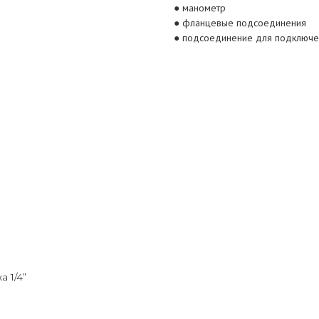
● манометр
● фланцевые подсоединения
● подсоединение для подключе
 1/4”