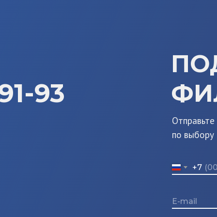
ПО
91-93
ФИ
Отправьте
по выбору
+7