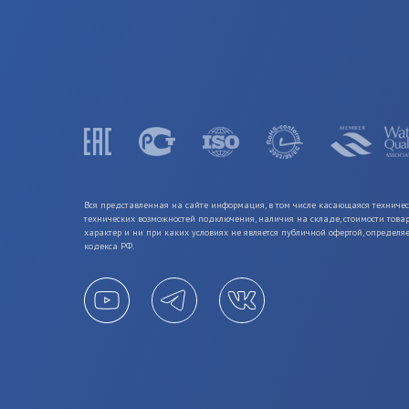
Вся представленная на сайте информация, в том числе касающаяся техничес
технических возможностей подключения, наличия на складе, стоимости това
характер и ни при каких условиях не является публичной офертой, определ
кодекса РФ.