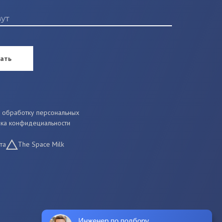
ать
 обработку персональных
ика конфидециальности
та
The Space Milk
Инженер по подбору