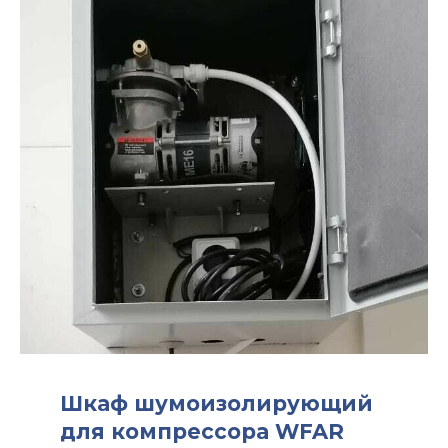
Шкаф шумоизолирующий
для компрессора WFAR