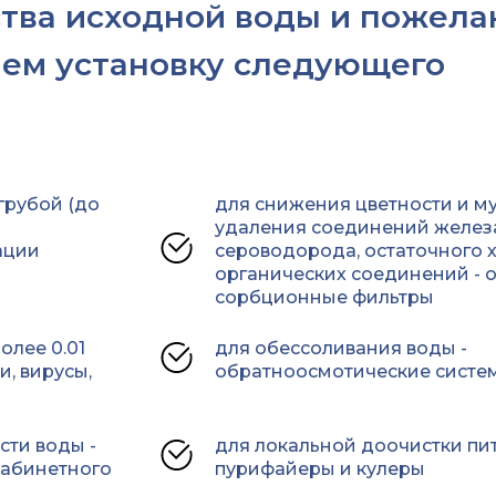
ства исходной воды и пожела
аем установку следующего
грубой (до
для снижения цветности и му
удаления соединений железа
ации
сероводорода, остаточного 
органических соединений - о
сорбционные фильтры
олее 0.01
для обессоливания воды -
, вирусы,
обратноосмотические систе
сти воды -
для локальной доочистки пит
кабинетного
пурифайеры и кулеры