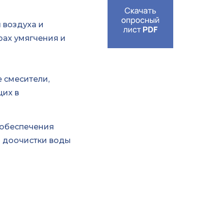
 воздуха и
рах умягчения и
 смесители,
щих в
 обеспечения
й доочистки воды