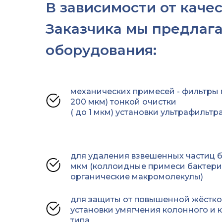
В зависимости от каче
Заказчика мы предлаг
оборудования:
механических примесей - фильтры 
200 мкм) тонкой очистки
( до 1 мкм) установки ультрафильтр
для удаления взвешенных частиц б
мкм (коллоидные примеси бактерии
органические макромолекулы)
для защиты от повышенной жёстко
установки умягчения колонного и 
типа