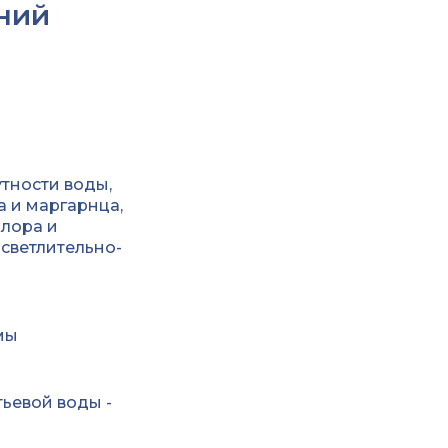
ний
тности воды,
 и маргарнца,
хлора и
светлительно-
мы
ьевой воды -