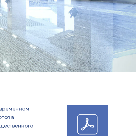
овременном
тся в
бщественного