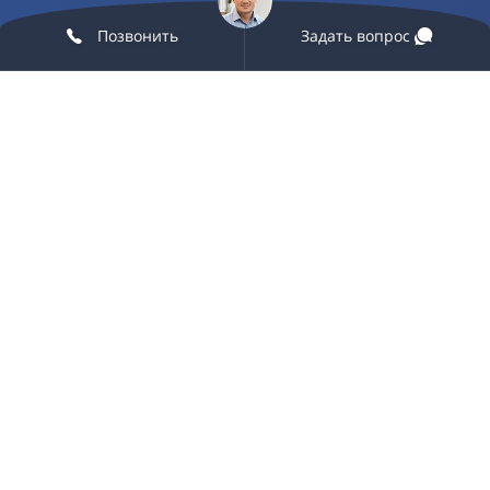
Позвонить
Задать вопрос
Подобрать
Вся представленная на сайте информация, в том числе
касающаяся технических характеристик оборудования, условий
и технических возможностей подключения, наличия на складе,
стоимости товаров и услуг, носит информационный характер и
ни при каких условиях не является публичной офертой,
определяемой положениями статьи 437 Гражданского кодекса
РФ.