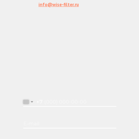
e-mail:
info@wise-filter.ru
Время работы – 09:00 – 18:00
ПОДБЕРИТЕ
ФИЛЬТР
Отправьте заявку и получите рекомендации
по выбору фильтров и системы очистки
+7