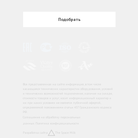
Подобрать
Вся представленная на сайте информация, в том числе
касающаяся технических характеристик оборудования, условий
и технических возможностей подключения, наличия на складе,
стоимости товаров и услуг, носит информационный характер и
ни при каких условиях не является публичной офертой,
определяемой положениями статьи 437 Гражданского кодекса
РФ.
Соглашение на обработку персональных
данных. Политика конфидециальности
Разработка сайта
The Space Milk