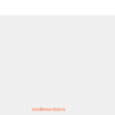
КОНТАКТЫ
+7 (495) 946-91-93
Центральный офис:
г. Москва, 87 км МКАД, БЦ Нагорное
e-mail:
info@wise-filter.ru